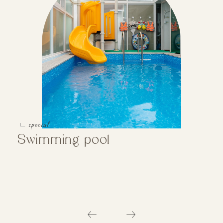
special
ㄴ
Swimming pool